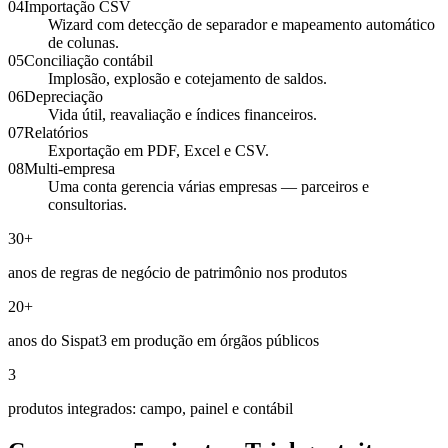
04
Importação CSV
Wizard com detecção de separador e mapeamento automático
de colunas.
05
Conciliação contábil
Implosão, explosão e cotejamento de saldos.
06
Depreciação
Vida útil, reavaliação e índices financeiros.
07
Relatórios
Exportação em PDF, Excel e CSV.
08
Multi-empresa
Uma conta gerencia várias empresas — parceiros e
consultorias.
30+
anos de regras de negócio de patrimônio nos produtos
20+
anos do Sispat3 em produção em órgãos públicos
3
produtos integrados: campo, painel e contábil