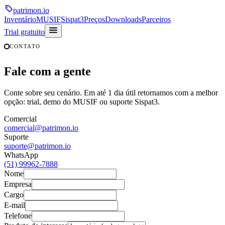
patrimon
.io
Inventário
MUSIF
Sispat3
Preços
Downloads
Parceiros
Trial gratuito
CONTATO
Fale com a gente
Conte sobre seu cenário. Em até 1 dia útil retornamos com a melhor
opção: trial, demo do MUSIF ou suporte Sispat3.
Comercial
comercial@patrimon.io
Suporte
suporte@patrimon.io
WhatsApp
(51) 99962-7888
Nome
Empresa
Cargo
E-mail
Telefone